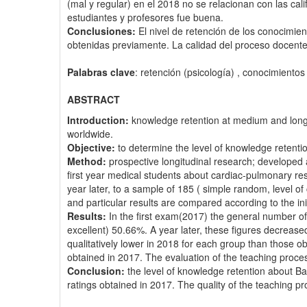
(mal y regular) en el 2018 no se relacionan con las cal
estudiantes y profesores fue buena.
Conclusiones:
El nivel de retención de los conocimie
obtenidas previamente. La calidad del proceso docente 
Palabras clave
: retención (psicología) , conocimiento
ABSTRACT
Introduction:
knowledge retention at medium and long 
worldwide.
Objective:
to determine the level of knowledge retenti
Method:
prospective longitudinal research; developed 
first year medical students about cardiac-pulmonary res
year later, to a sample of 185 ( simple random, level 
and particular results are compared according to the ini
Results:
In the first exam(2017) the general number of
excellent) 50.66%. A year later, these figures decrease
qualitatively lower in 2018 for each group than those ob
obtained in 2017. The evaluation of the teaching proce
Conclusion:
the level of knowledge retention about Bas
ratings obtained in 2017. The quality of the teaching 