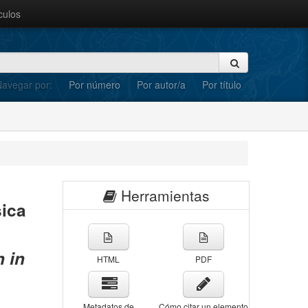
culos
avegar por:
Por número
Por autor/a
Por título
Herramientas
ica
 in
HTML
PDF
Metadatos de
Cómo citar un elemento