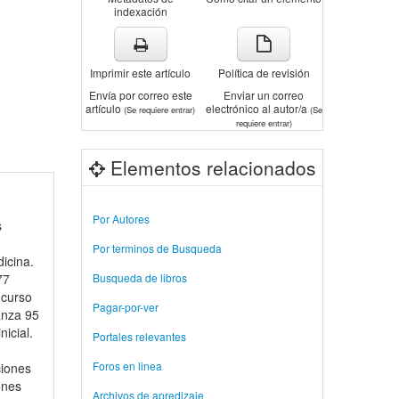
indexación
Imprimir este artículo
Política de revisión
Envía por correo este
Enviar un correo
artículo
electrónico al autor/a
(Se requiere entrar)
(Se
requiere entrar)
Elementos relacionados
Por Autores
s
Por terminos de Busqueda
icina.
77
Busqueda de libros
 curso
Pagar-por-ver
anza 95
icial.
Portales relevantes
Foros en linea
ciones
ones
Archivos de apredizaje