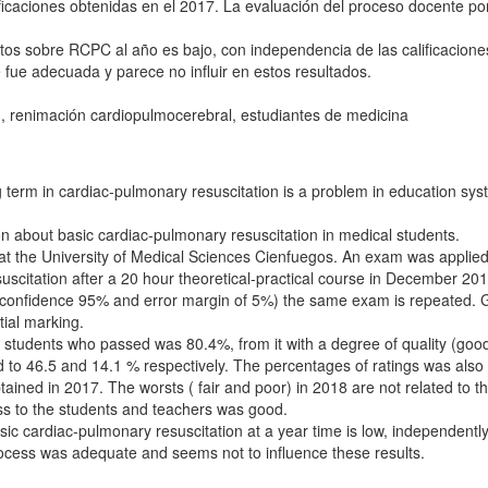
ificaciones obtenidas en el 2017. La evaluación del proceso docente po
ntos sobre RCPC al año es bajo, con independencia de las calificacione
fue adecuada y parece no influir en estos resultados.
s , renimación cardiopulmocerebral, estudiantes de medicina
term in cardiac-pulmonary resuscitation is a problem in education sy
on about basic cardiac-pulmonary resuscitation in medical students.
at the University of Medical Sciences Cienfuegos. An exam was applied
uscitation after a 20 hour theoretical-practical course in December 201
of confidence 95% and error margin of 5%) the same exam is repeated. 
tial marking.
 students who passed was 80.4%, from it with a degree of quality (goo
d to 46.5 and 14.1 % respectively. The percentages of ratings was also
tained in 2017. The worsts ( fair and poor) in 2018 are not related to th
ss to the students and teachers was good.
ic cardiac-pulmonary resuscitation at a year time is low, independently
process was adequate and seems not to influence these results.