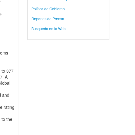
r
Política de Gobierno
s
Reportes de Prensa
Busqueda en la Web
stems
 to 377
7. A
Global
d and
e rating
 to the