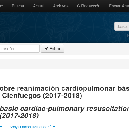
se
Buscar
Actual
Archivos
C.Redacción
Enviar Artí
N
Entrar
obre reanimación cardiopulmonar bás
 Cienfuegos (2017-2018)
basic cardiac-pulmonary resuscitation
(2017-2018)
1
Arelys Falcón Hernández