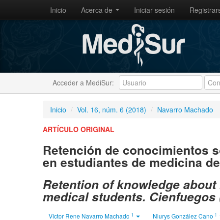
Inicio
Acerca de
Iniciar sesión
Registrar
Acceder a MediSur:
Inicio
/
Vol. 16, núm. 6 (2018)
/
Navarro Machado
ARTÍCULO ORIGINAL
Retención de conocimientos s
en estudiantes de medicina de
Retention of knowledge about 
medical students. Cienfuegos 
1
1
Victor Rene Navarro Machado
Niurys González Cano