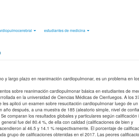
ardiopulmocerebral
estudiantes de medicina
o y largo plazo en reanimación cardiopulmonar, es un problema en lo
ientos sobre reanimación cardiopulmonar básica en estudiantes de med
sarrollada en la universidad de Ciencias Médicas de Cienfuegos. A los 3
se les aplicó un examen sobre resucitación cardiopulmonar luego de un
n año después, a una muestra de 185 (aleatorio simple, nivel de confi
Se comparan los resultados globales y particulares según calificación in
eneral fue del 80.4 %, de ella con calidad (calificaciones de bien y
descendieron al 46.5 y 14.1 % respectivamente. El porcentaje de califica
ada grupo de calificaciones obtenidas en el 2017. Las peores calificaci