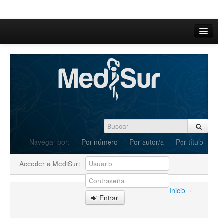
Inicio
Acerca de
Iniciar sesión
Registrarse
Buscar
Navegar por:
Por número
Por autor/a
Por título
Actual
Acceder a MediSur:
Archivos
C.Redacción
Inicio
/
Entrar
Enviar Artículos