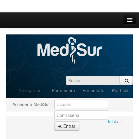
Inicio
Acerca de
Iniciar sesión
Registrarse
Buscar
Navegar por:
Por número
Por autor/a
Por título
Actual
Acceder a MediSur:
Archivos
C.Redacción
Inicio
/
Entrar
Enviar Artículos