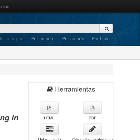
culos
avegar por:
Por número
Por autor/a
Por título
Herramientas
ng in
HTML
PDF
Metadatos de
Cómo citar un elemento