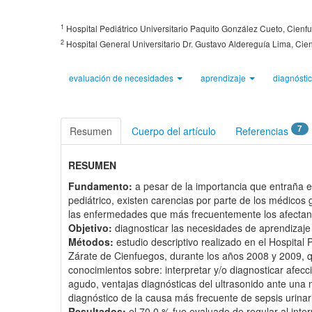
1
Hospital Pediátrico Universitario Paquito González Cueto, Cien
2
Hospital General Universitario Dr. Gustavo Aldereguía Lima, Ci
evaluación de necesidades
aprendizaje
diagnósti
7
Resumen
Cuerpo del artículo
Referencias
RESUMEN
Fundamento:
a pesar de la importancia que entraña e
pediátrico, existen carencias por parte de los médicos 
las enfermedades que más frecuentemente los afectan
Objetivo:
diagnosticar las necesidades de aprendizaje
Métodos:
estudio descriptivo realizado en el Hospital 
Zárate de Cienfuegos, durante los años 2008 y 2009, q
conocimientos sobre: interpretar y/o diagnosticar afecc
agudo, ventajas diagnósticas del ultrasonido ante una
diagnóstico de la causa más frecuente de sepsis urinari
Resultados:
el 70,0 % fue evaluado de regular al inter