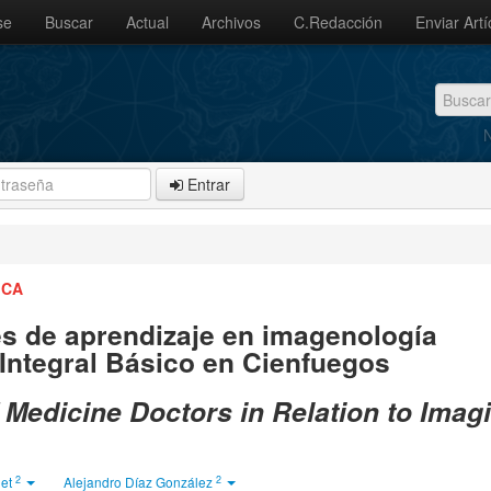
se
Buscar
Actual
Archivos
C.Redacción
Enviar Artí
N
Entrar
ICA
es de aprendizaje en imagenología
 Integral Básico en Cienfuegos
Medicine Doctors in Relation to Imagi
2
2
let
Alejandro Díaz González