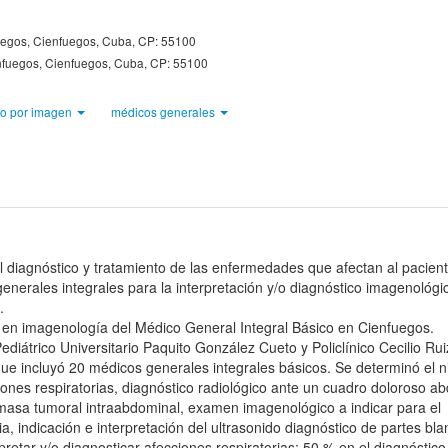
fuegos, Cienfuegos, Cuba, CP: 55100
enfuegos, Cienfuegos, Cuba, CP: 55100
co por imagen
médicos generales
l diagnóstico y tratamiento de las enfermedades que afectan al pacien
generales integrales para la interpretación y/o diagnóstico imagenológi
.
 en imagenología del Médico General Integral Básico en Cienfuegos.
Pediátrico Universitario Paquito González Cueto y Policlínico Cecilio Ru
ue incluyó 20 médicos generales integrales básicos. Se determinó el n
iones respiratorias, diagnóstico radiológico ante un cuadro doloroso a
 masa tumoral intraabdominal, examen imagenológico a indicar para el
a, indicación e interpretación del ultrasonido diagnóstico de partes bla
pretar y/o diagnosticar afecciones respiratorias; 50 % en el diagnóstico