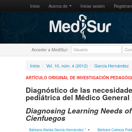
Inicio
Acerca de
Iniciar sesión
Registrar
Acceder a MediSur:
Inicio
/
Vol. 10, núm. 4 (2012)
/
García Hernández
ARTÍCULO ORIGINAL DE INVESTIGACIÓN PEDAGÓG
Diagnóstico de las necesidad
pediátrica del Médico General
Diagnosing Learning Needs of 
Cienfuegos
1
Bárbara Aleida García Hernández
Bárbara Cabeza Pob