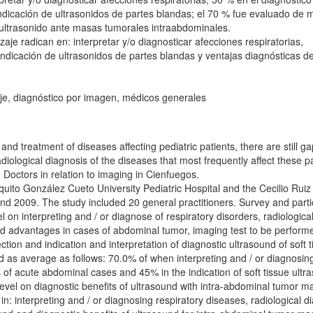
ndicación de ultrasonidos de partes blandas; el 70 % fue evaluado de 
 ultrasonido ante masas tumorales intraabdominales.
aje radican en: interpretar y/o diagnosticar afecciones respiratorias,
ndicación de ultrasonidos de partes blandas y ventajas diagnósticas de
je, diagnóstico por imagen, médicos generales
nd treatment of diseases affecting pediatric patients, there are still ga
radiological diagnosis of the diseases that most frequently affect these pa
Doctors in relation to imaging in Cienfuegos.
uito González Cueto University Pediatric Hospital and the Cecilio Ruiz
and 2009. The study included 20 general practitioners. Survey and parti
on interpreting and / or diagnose of respiratory disorders, radiologica
nd advantages in cases of abdominal tumor, imaging test to be performe
ion and indication and interpretation of diagnostic ultrasound of soft t
ed as average as follows: 70.0% of when interpreting and / or diagnosin
s of acute abdominal cases and 45% in the indication of soft tissue ultr
vel on diagnostic benefits of ultrasound with intra-abdominal tumor m
: interpreting and / or diagnosing respiratory diseases, radiological d