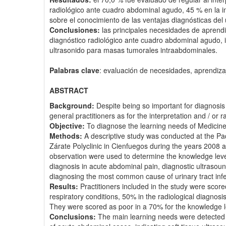
radiológico ante cuadro abdominal agudo, 45 % en la i
sobre el conocimiento de las ventajas diagnósticas del
Conclusiones:
las principales necesidades de aprendiz
diagnóstico radiológico ante cuadro abdominal agudo, i
ultrasonido para masas tumorales intraabdominales.
Palabras clave
: evaluación de necesidades, aprendiza
ABSTRACT
Background:
Despite being so important for diagnosis a
general practitioners as for the interpretation and / or 
Objective:
To diagnose the learning needs of Medicine 
Methods:
A descriptive study was conducted at the Paq
Zárate Polyclinic in Cienfuegos during the years 2008 
observation were used to determine the knowledge level 
diagnosis in acute abdominal pain, diagnostic ultrasou
diagnosing the most common cause of urinary tract infect
Results:
Practitioners included in the study were scor
respiratory conditions, 50% in the radiological diagnosi
They were scored as poor in a 70% for the knowledge le
Conclusions:
The main learning needs were detected in