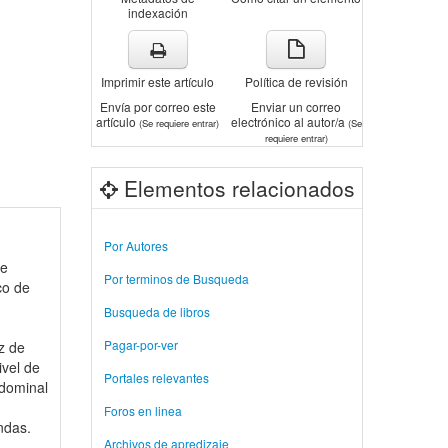
indexación
Imprimir este artículo
Política de revisión
Envía por correo este
Enviar un correo
artículo
electrónico al autor/a
(Se requiere entrar)
(Se
requiere entrar)
Elementos relacionados
Por Autores
te
Por terminos de Busqueda
co de
Busqueda de libros
Pagar-por-ver
iz de
ivel de
Portales relevantes
bdominal
Foros en linea
ndas.
Archivos de apredizaje