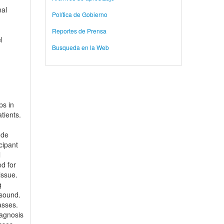
mal
Política de Gobierno
Reportes de Prensa
l
Busqueda en la Web
ps in
tients.
 de
cipant
l
d for
issue.
g
asound.
asses.
iagnosis