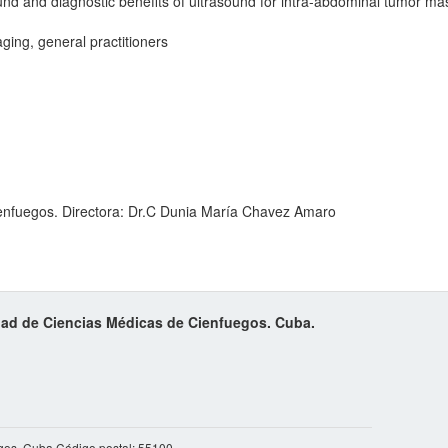
ound and diagnostic benefits of ultrasound for intra-abdominal tumor ma
ging, general practitioners
ienfuegos. Directora: Dr.C Dunia María Chavez Amaro
idad de Ciencias Médicas de Cienfuegos. Cuba.
gos, Cuba Código postal: 55100.